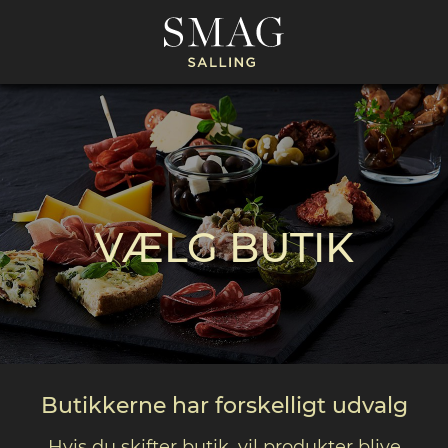
VÆLG BUTIK
Butikkerne har forskelligt udvalg
Hvis du skifter butik, vil produkter blive