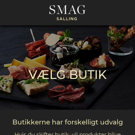
VÆLG BUTIK
Butikkerne har forskelligt udvalg
Hvis du skifter butik, vil produkter blive