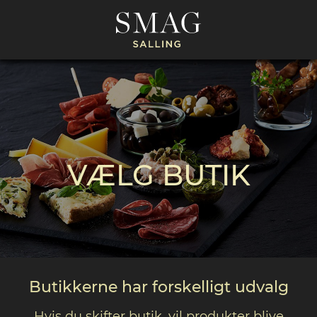
VÆLG BUTIK
Butikkerne har forskelligt udvalg
Hvis du skifter butik, vil produkter blive