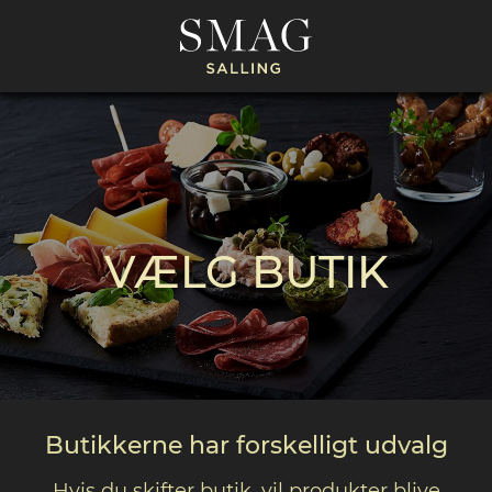
VÆLG BUTIK
Butikkerne har forskelligt udvalg
Hvis du skifter butik, vil produkter blive