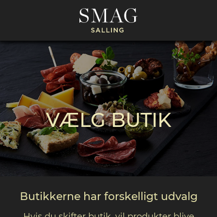
VÆLG BUTIK
Butikkerne har forskelligt udvalg
Hvis du skifter butik, vil produkter blive